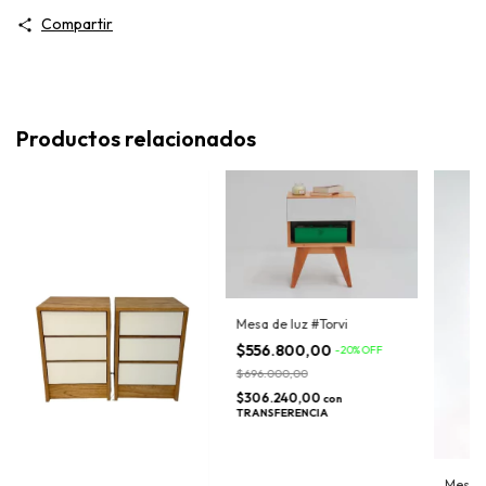
Compartir
Productos relacionados
Mesa de luz #Torvi
$556.800,00
-
20
%
OFF
$696.000,00
$306.240,00
con
TRANSFERENCIA
Mesa d