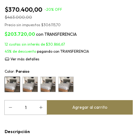
$370.400,00
-
20
%
OFF
$463.000,00
Precio sin impuestos
$306.115,70
$203.720,00
con
TRANSFERENCIA
12
cuotas sin interés de
$30.866,67
45% de descuento
pagando con TRANSFERENCIA
Ver más detalles
Color:
Paraiso
Descripción