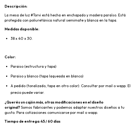
Descripción:
La mesa de luz #Torvi está hecha en enchapado y madera paraíso. Está
protegida con poliuretánica natural semimate y blanca en la tapa.
Medidas disponible:
38 x 40 x 30.
Color:
Paraiso (estructura y tapa)
Paraiso y blanco (tapa laqueada en blanco)
A pedido (tonalizado, tapa en otro color): Consultar por mail o wapp. El
precio puede variar.
¿Querés un cajón más, otras modificaciones en el diseño
original?
Somos fabricantes y podemos adaptar nuestros diseños a tu
gusto. Para cotizaciones comunicarse por mail o wapp.
Tiempo de entrega: 45 / 60 días