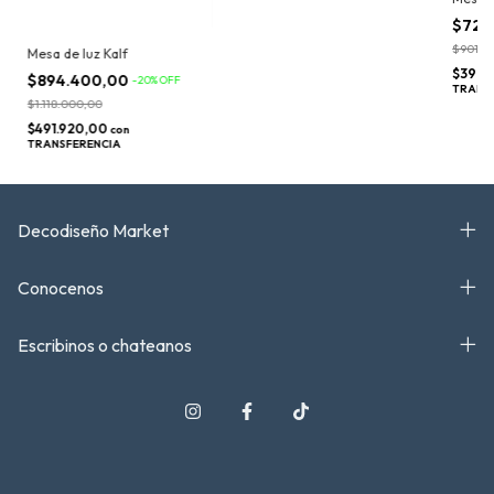
$720
$901.0
Mesa de luz Kalf
$396.
$894.400,00
-
20
%
OFF
TRANS
$1.118.000,00
$491.920,00
con
TRANSFERENCIA
Decodiseño Market
Conocenos
Escribinos o chateanos